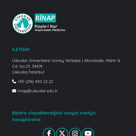
İLETİŞİM
Üsküdar Üniversitesi Güney Yerleşke | Altunizade, Mahir İz
Cd. No:23, 34674
Üsküdar/İstanbul
+90 (216) 400 22 22
rinap@uskudar.edu.tr
Bizlere ulaşabileceğiniz sosyal medya
hesaplarımız: