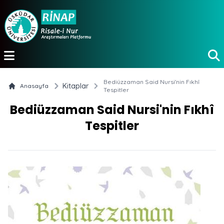
e menu
Bediüzzaman Said Nursi'nin Fıkhî
Kitaplar
Anasayfa
Tespitler
Bediüzzaman Said Nursi'nin Fıkhî
Tespitler