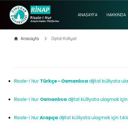
e menu
ANASAYFA
HAKKINDA
Anasayfa
Dijital Külliyat
Risale-i Nur
Türkçe - Osmanlıca
dijital külliyata ul
Risale-i Nur
Osmanlıca
dijital külliyata ulaşmak için
Risale-i Nur
Arapça
dijital külliyata ulaşmak için tıkl