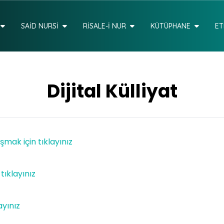
SAİD NURSİ
RİSALE-İ NUR
KÜTÜPHANE
ET
Dijital Külliyat
aşmak için tıklayınız
 tıklayınız
ayınız