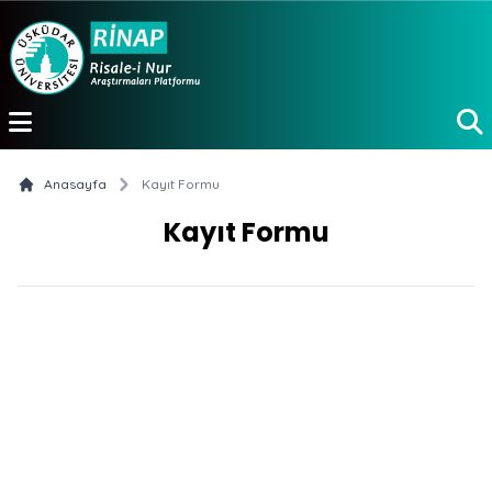
e menu
Anasayfa
Kayıt Formu
Kayıt Formu