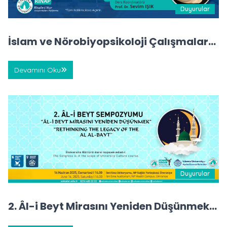
Duyurular
İslam ve Nörobiyopsikoloji Çalışmaları
Araştırmaları
Devamını Oku
Duyurular
2. Âl-i Beyt Mirasını Yeniden Düşünmek
Sempozyumu