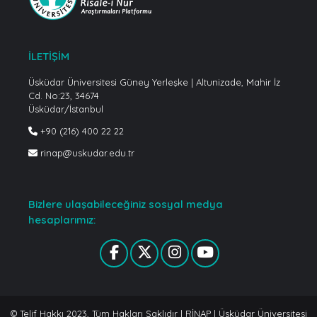
İLETİŞİM
Üsküdar Üniversitesi Güney Yerleşke | Altunizade, Mahir İz
Cd. No:23, 34674
Üsküdar/İstanbul
+90 (216) 400 22 22
rinap@uskudar.edu.tr
Bizlere ulaşabileceğiniz sosyal medya
hesaplarımız:
© Telif Hakkı 2023, Tüm Hakları Saklıdır | RİNAP | Üsküdar Üniversitesi