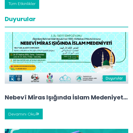
Tüm Etkinlikler
Duyurular
Duyurular
Nebevî Miras Işığında İslam Medeniyeti
Manifestosu
Devamını Oku