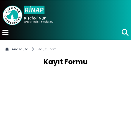
e menu
Anasayfa
Kayıt Formu
Kayıt Formu