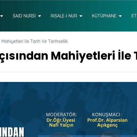
SAİD NURSİ
RİSALE-İ NUR
KÜTÜPHANE
ET
 Mahiyetleri İle Tarih Ve Tarihsellik
Açısından Mahiyetleri İle 