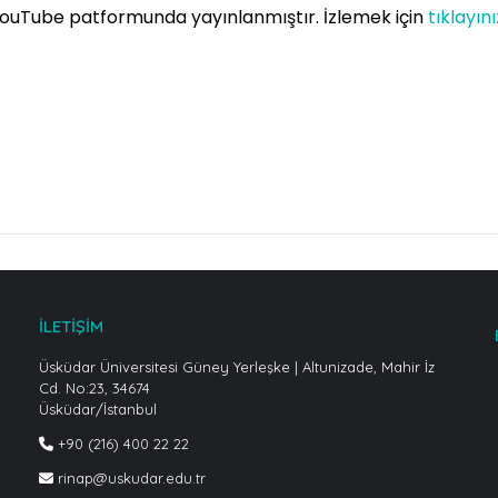
 YouTube patformunda yayınlanmıştır. İzlemek için
tıklayını
İLETİŞİM
Üsküdar Üniversitesi Güney Yerleşke | Altunizade, Mahir İz
Cd. No:23, 34674
Üsküdar/İstanbul
+90 (216) 400 22 22
rinap@uskudar.edu.tr