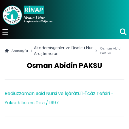
e menu
Akademisyenler ve Risale-i Nur
Osman Abidin
Anasayfa
PAKSU
Araştırmaları
Osman Abidin PAKSU
Bediüzzaman Said Nursi ve İşârâtü'l-Î'câz Tefsiri -
Yüksek Lisans Tezi / 1997